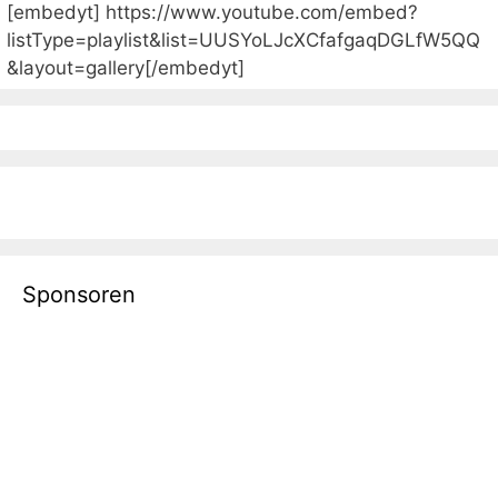
[embedyt] https://www.youtube.com/embed?
listType=playlist&list=UUSYoLJcXCfafgaqDGLfW5QQ
&layout=gallery[/embedyt]
Sponsoren